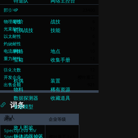
170
部位HP
23400
物理耐性
6
光束耐性
12
以太耐性
6
灼烧耐性
6
电流耐性
10
重力耐性
12
强化次数
12
开发企业
樱叶重工
出售金额
921
词条
词条
企业等级
SpecUp.Eva ⅩⅣ