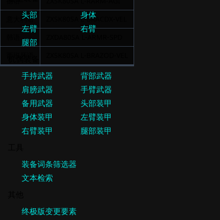
德语
ZXSK80SA L-RARM-AGI
意大利语
ZXSK80SA L-BRACDX-VEL
韩语
ZXDA80SA L-ARMR-SPD
西班牙语
ZXSK80SA L-BRAZOD-VEL