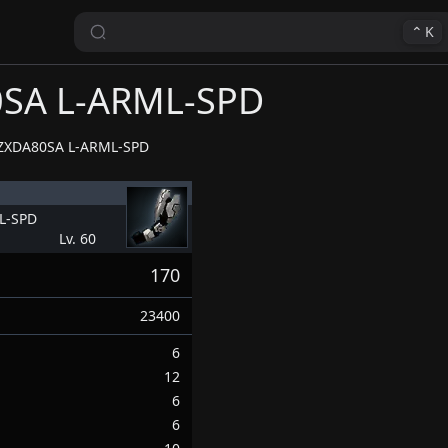
⌃
K
SA L-ARML-SPD
ZXDA80SA L-ARML-SPD
L-SPD
Lv. 60
170
23400
6
12
6
6