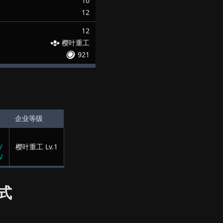
10
12
12
樱叶重工
921
企业等级
Ⅳ
樱叶重工
Lv.
1
Ⅳ
式