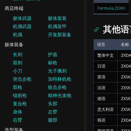
商店终端
Formula.ZERO
躯体武器
躯体套装
机偶武器
机偶装甲
其他语
机偶
开发新装备
躯体装备
语言
名称
长剑
护盾
繁体中文
ZXDA
双剑
标枪
日语
ZXDA
小刀
光子佩剑
英语
ZXSK
突击步枪
加特林机枪
双枪
狙击步枪
法语
ZXSK
镭射枪
精神光束炮
德语
ZXSK
复合枪
头部
意大利语
ZXSK
身体
左臂
右臂
腿部
韩语
ZXDA
造型装备
西班牙语
ZXSK