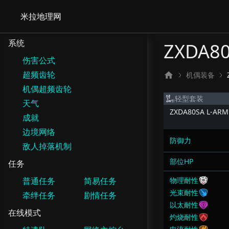
米拉地理网
系统
ZXDA80
伤害公式
超频齿轮
机偶装备
机偶超频齿轮
轻型套装
天气
ZXDA80SA L-ARM
成就
边境网络
防御力
敌人掉落机制
部位HP
任务
普通任务
简易任务
物理耐性
光束耐性
牵绊任务
剧情任务
以太耐性
在线模式
灼烧耐性