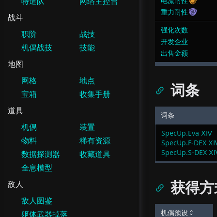
特遣队
网络主控台
电流耐性
重力耐性
战斗
强化次数
职阶
战技
开发企业
机偶战技
技能
出售金额
地图
网格
地点
词条
宝箱
收集手册
道具
词条
机偶
装置
SpecUp.Eva ⅩⅣ
物料
稀有资源
SpecUp.F-DEX Ⅹ
SpecUp.S-DEX Ⅹ
数据探测器
收藏道具
全息模型
获得方
敌人
敌人图鉴
机偶预设
躯体武器掉落