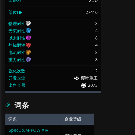
250
部位HP
27416
物理耐性
8
光束耐性
4
以太耐性
8
灼烧耐性
4
电流耐性
8
重力耐性
8
强化次数
12
开发企业
樱叶重工
出售金额
2073
词条
词条
企业等级
SpecUp.M-POW ⅩⅣ