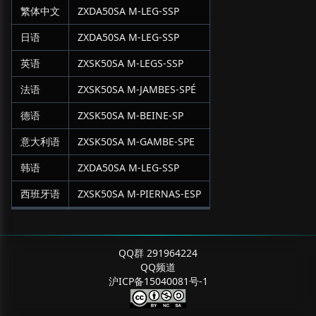
繁体中文
ZXDA50SA M-LEG-SSP
日语
ZXDA50SA M-LEG-SSP
英语
ZXSK50SA M-LEGS-SSP
法语
ZXSK50SA M-JAMBES-SPÉ
德语
ZXSK50SA M-BEINE-SP
意大利语
ZXSK50SA M-GAMBE-SPE
韩语
ZXDA50SA M-LEG-SSP
西班牙语
ZXSK50SA M-PIERNAS-ESP
QQ群 291964224
QQ频道
沪ICP备15040081号-1