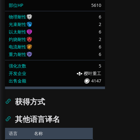
部位HP
5610
物理耐性
6
光束耐性
2
以太耐性
6
灼烧耐性
2
电流耐性
6
重力耐性
6
强化次数
5
开发企业
樱叶重工
出售金额
4147
获得方式
其他语言译名
语言
名称