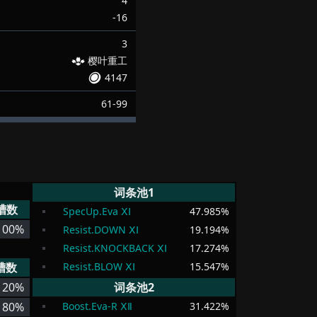
4
-16
3
樱叶重工
4147
61-99
词条池1
槽数
SpecUp.Eva ⅩⅠ
47.985
%
100%
Resist.DOWN ⅩⅠ
19.194
%
Resist.KNOCKBACK ⅩⅠ
17.274
%
槽数
Resist.BLOW ⅩⅠ
15.547
%
20%
词条池2
80%
Boost.Eva-R ⅩⅡ
31.422
%