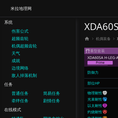
米拉地理网
系统
XDA60S
伤害公式
超频齿轮
机偶装备
机偶超频齿轮
重型套装
天气
XDA60SA H-LEG-
成就
Prime
边境网络
防御力
敌人掉落机制
部位HP
任务
普通任务
简易任务
物理耐性
光束耐性
牵绊任务
剧情任务
以太耐性
在线模式
灼烧耐性