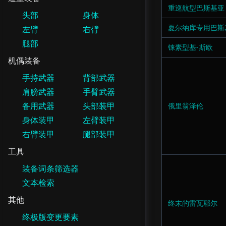
重巡航型巴斯基亚
头部
身体
夏尔纳库专用巴斯
左臂
右臂
腿部
铼素型基-斯欧
机偶装备
手持武器
背部武器
肩膀武器
手臂武器
备用武器
头部装甲
俄里翁泽伦
身体装甲
左臂装甲
右臂装甲
腿部装甲
工具
装备词条筛选器
文本检索
其他
终末的雷瓦耶尔
终极版变更要素