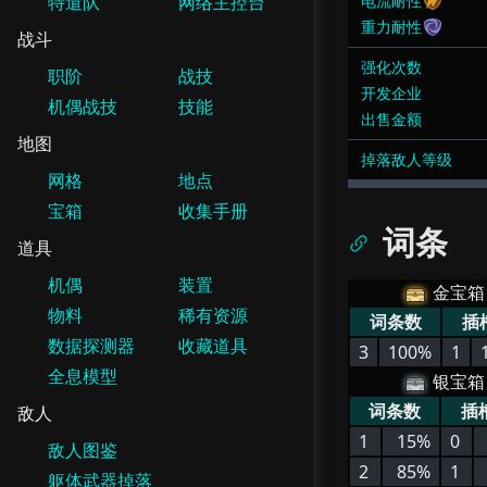
特遣队
网络主控台
电流耐性
重力耐性
战斗
强化次数
职阶
战技
开发企业
机偶战技
技能
出售金额
地图
掉落敌人等级
网格
地点
宝箱
收集手册
词条
道具
机偶
装置
金宝箱
物料
稀有资源
词条数
插
数据探测器
收藏道具
3
100%
1
全息模型
银宝箱
词条数
插
敌人
1
15%
0
敌人图鉴
2
85%
1
躯体武器掉落