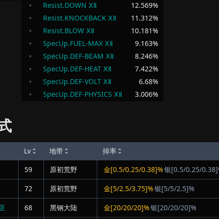
Resist.DOWN ⅩⅡ
12.569
%
Resist.KNOCKBACK ⅩⅡ
11.312
%
Resist.BLOW ⅩⅡ
10.181
%
SpecUp.FUEL-MAX ⅩⅡ
9.163
%
SpecUp.DEF-BEAM ⅩⅡ
8.246
%
SpecUp.DEF-HEAT ⅩⅡ
7.422
%
SpecUp.DEF-VOLT ⅩⅡ
6.68
%
SpecUp.DEF-PHYSICS ⅩⅡ
3.006
%
式
Lv
地带
掉率
59
原初荒野
金[0.5/0.25/0.38]%
银[0.5/0.25/0.38
72
原初荒野
金[5/2.5/3.75]%
银[5/5/2.5]%
亚
68
黑钢大陆
金[20/20/20]%
银[20/20/20]%