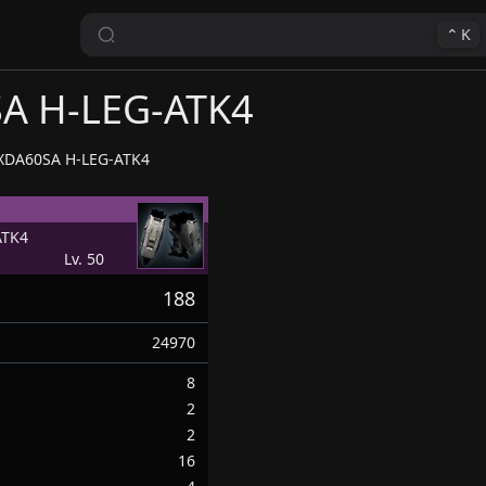
⌃
K
A H-LEG-ATK4
XDA60SA H-LEG-ATK4
ATK4
Lv. 50
188
24970
8
2
2
16