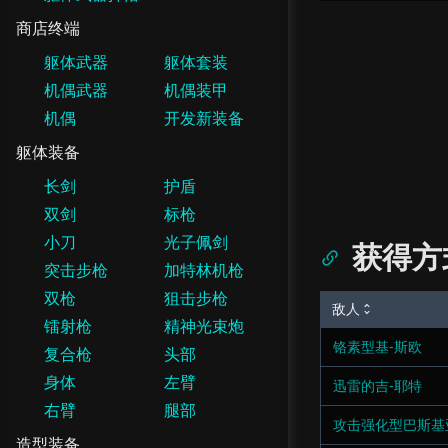
商店终端
躯体武器
躯体套装
机偶武器
机偶装甲
机偶
开发新装备
躯体装备
长剑
护盾
双剑
标枪
小刀
光子佩剑
获得方
突击步枪
加特林机枪
双枪
狙击步枪
敌人
镭射枪
精神光束炮
铬素型基-斯欧
复合枪
头部
身体
左臂
迅雷的吉-耶特
右臂
腿部
攻击强化型巴斯基
造型装备