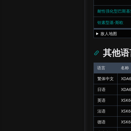
耐性强化型巴斯基
钽素型基-斯欧
敌人地图
其他语
语言
名称
繁体中文
XDA6
日语
XDA6
英语
XSK6
法语
XSK6
德语
XSK6