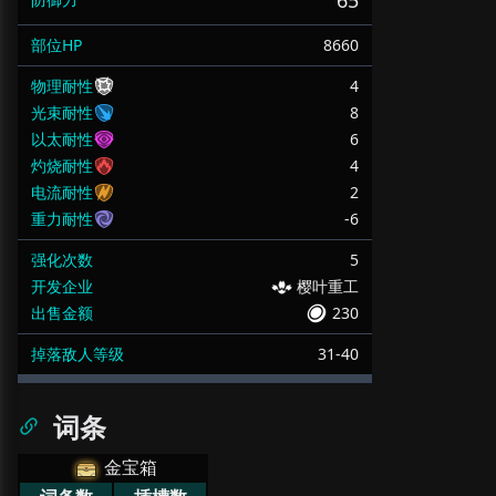
65
部位HP
8660
物理耐性
4
光束耐性
8
以太耐性
6
灼烧耐性
4
电流耐性
2
重力耐性
-6
强化次数
5
开发企业
樱叶重工
出售金额
230
掉落敌人等级
31-40
词条
金宝箱