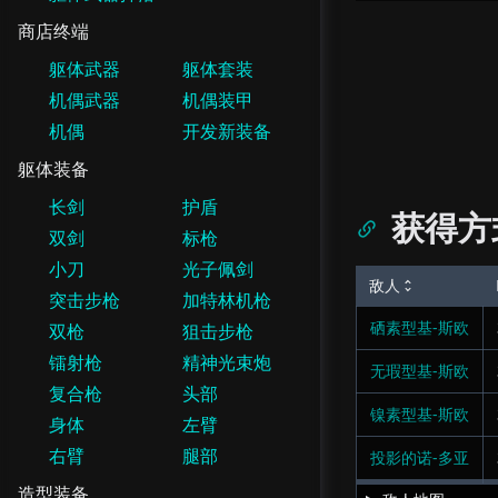
商店终端
躯体武器
躯体套装
机偶武器
机偶装甲
机偶
开发新装备
躯体装备
长剑
护盾
获得方
双剑
标枪
小刀
光子佩剑
敌人
突击步枪
加特林机枪
硒素型基-斯欧
双枪
狙击步枪
镭射枪
精神光束炮
无瑕型基-斯欧
复合枪
头部
镍素型基-斯欧
身体
左臂
右臂
腿部
投影的诺-多亚
造型装备