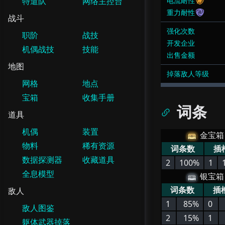
特遣队
网络主控台
电流耐性
重力耐性
战斗
强化次数
职阶
战技
开发企业
机偶战技
技能
出售金额
地图
掉落敌人等级
网格
地点
宝箱
收集手册
词条
道具
机偶
装置
金宝箱
物料
稀有资源
词条数
插
数据探测器
收藏道具
2
100%
1
全息模型
银宝箱
词条数
插
敌人
1
85%
0
敌人图鉴
2
15%
1
躯体武器掉落