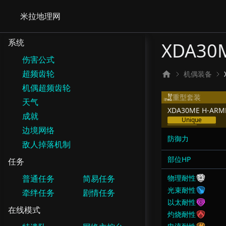
米拉地理网
系统
XDA30
伤害公式
超频齿轮
机偶装备
机偶超频齿轮
重型套装
天气
XDA30ME H-ARM
成就
Unique
边境网络
防御力
敌人掉落机制
部位HP
任务
普通任务
简易任务
物理耐性
光束耐性
牵绊任务
剧情任务
以太耐性
在线模式
灼烧耐性