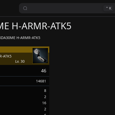
⌃
K
ME H-ARMR-ATK5
XDA30ME H-ARMR-ATK5
R-ATK5
Lv. 30
46
14681
8
2
16
2