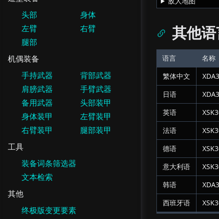
敌人地图
头部
身体
其他语
左臂
右臂
腿部
机偶装备
语言
名称
手持武器
背部武器
繁体中文
XDA3
肩膀武器
手臂武器
日语
XDA3
备用武器
头部装甲
英语
XSK3
身体装甲
左臂装甲
右臂装甲
腿部装甲
法语
XSK3
工具
德语
XSK
装备词条筛选器
意大利语
XSK3
文本检索
韩语
XDA3
其他
西班牙语
XSK3
终极版变更要素