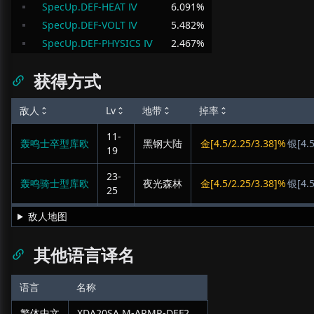
SpecUp.DEF-HEAT Ⅳ
6.091
%
SpecUp.DEF-VOLT Ⅳ
5.482
%
SpecUp.DEF-PHYSICS Ⅳ
2.467
%
获得方式
敌人
Lv
地带
掉率
11-
轰鸣士卒型库欧
黑钢大陆
金[4.5/2.25/3.38]%
银[4.5
19
23-
轰鸣骑士型库欧
夜光森林
金[4.5/2.25/3.38]%
银[4.5
25
敌人地图
其他语言译名
语言
名称
繁体中文
XDA20SA M-ARMR-DEF2