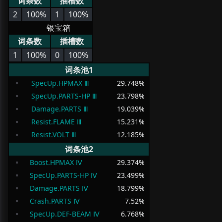
词条数
插槽数
2
100%
1
100%
银宝箱
词条数
插槽数
1
100%
0
100%
词条池1
SpecUp.HPMAX Ⅲ
29.748
%
SpecUp.PARTS-HP Ⅲ
23.798
%
Damage.PARTS Ⅲ
19.039
%
Resist.FLAME Ⅲ
15.231
%
Resist.VOLT Ⅲ
12.185
%
词条池2
Boost.HPMAX Ⅳ
29.374
%
SpecUp.PARTS-HP Ⅳ
23.499
%
Damage.PARTS Ⅳ
18.799
%
Crash.PARTS Ⅳ
7.52
%
SpecUp.DEF-BEAM Ⅳ
6.768
%