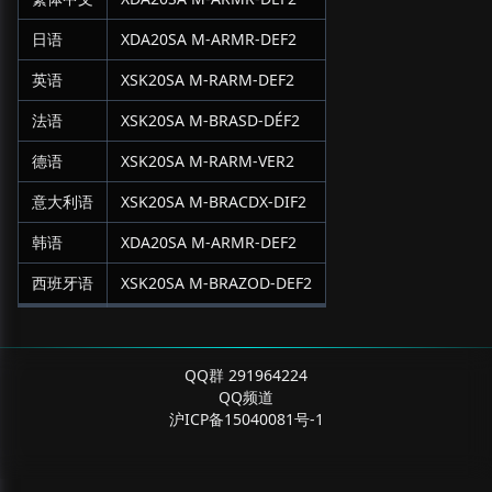
日语
XDA20SA M-ARMR-DEF2
英语
XSK20SA M-RARM-DEF2
法语
XSK20SA M-BRASD-DÉF2
德语
XSK20SA M-RARM-VER2
意大利语
XSK20SA M-BRACDX-DIF2
韩语
XDA20SA M-ARMR-DEF2
西班牙语
XSK20SA M-BRAZOD-DEF2
QQ群 291964224
QQ频道
沪ICP备15040081号-1