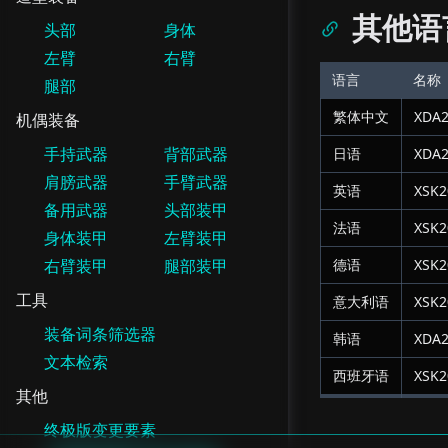
其他语
头部
身体
左臂
右臂
语言
名称
腿部
繁体中文
XDA2
机偶装备
手持武器
背部武器
日语
XDA2
肩膀武器
手臂武器
英语
XSK2
备用武器
头部装甲
法语
XSK2
身体装甲
左臂装甲
右臂装甲
腿部装甲
德语
XSK2
工具
意大利语
XSK2
装备词条筛选器
韩语
XDA2
文本检索
西班牙语
XSK2
其他
终极版变更要素