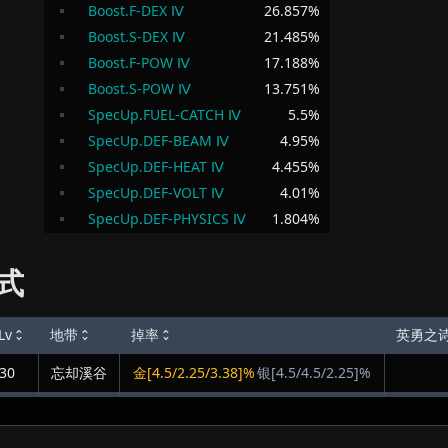
Boost.F-DEX Ⅳ
26.857
%
Boost.S-DEX Ⅳ
21.485
%
Boost.F-POW Ⅳ
17.188
%
Boost.S-POW Ⅳ
13.751
%
SpecUp.FUEL-CATCH Ⅳ
5.5
%
SpecUp.DEF-BEAM Ⅳ
4.95
%
SpecUp.DEF-HEAT Ⅳ
4.455
%
SpecUp.DEF-VOLT Ⅳ
4.01
%
SpecUp.DEF-PHYSICS Ⅳ
1.804
%
式
Lv
地带
掉率
英勇之
30
忘却溪谷
金[4.5/2.25/3.38]%
银[4.5/4.5/2.25]%