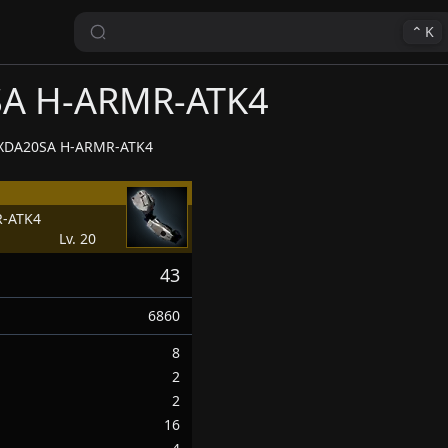
⌃
K
A H-ARMR-ATK4
XDA20SA H-ARMR-ATK4
-ATK4
Lv. 20
43
6860
8
2
2
16