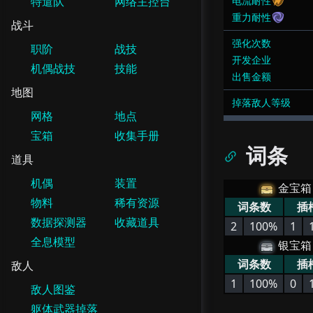
特遣队
网络主控台
电流耐性
重力耐性
战斗
强化次数
职阶
战技
开发企业
机偶战技
技能
出售金额
地图
掉落敌人等级
网格
地点
宝箱
收集手册
词条
道具
机偶
装置
金宝箱
物料
稀有资源
词条数
插
数据探测器
收藏道具
2
100%
1
全息模型
银宝箱
词条数
插
敌人
1
100%
0
敌人图鉴
躯体武器掉落