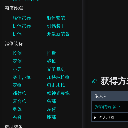
商店终端
躯体武器
躯体套装
机偶武器
机偶装甲
机偶
开发新装备
躯体装备
长剑
护盾
双剑
标枪
小刀
光子佩剑
突击步枪
加特林机枪
获得方
双枪
狙击步枪
镭射枪
精神光束炮
敌人
复合枪
头部
投影的诺-多亚
身体
左臂
右臂
腿部
敌人地图
造型装备