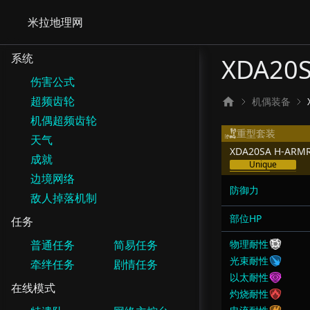
米拉地理网
系统
XDA20S
伤害公式
超频齿轮
机偶装备
机偶超频齿轮
重型套装
天气
XDA20SA H-ARMR
成就
Unique
边境网络
防御力
敌人掉落机制
部位HP
任务
普通任务
简易任务
物理耐性
光束耐性
牵绊任务
剧情任务
以太耐性
在线模式
灼烧耐性