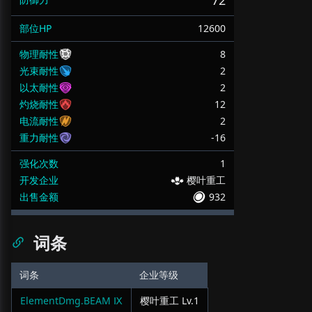
72
部位HP
12600
物理耐性
8
光束耐性
2
以太耐性
2
灼烧耐性
12
电流耐性
2
重力耐性
-16
强化次数
1
开发企业
樱叶重工
出售金额
932
词条
词条
企业等级
ElementDmg.BEAM Ⅸ
樱叶重工
Lv.
1