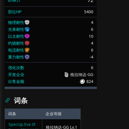
72
部位HP
5400
物理耐性
4
光束耐性
6
以太耐性
10
灼烧耐性
4
电流耐性
6
重力耐性
-4
强化次数
6
开发企业
格拉纳达·GG
出售金额
824
词条
词条
企业等级
SpecUp.Eva Ⅸ
格拉纳达·GG
Lv.
1