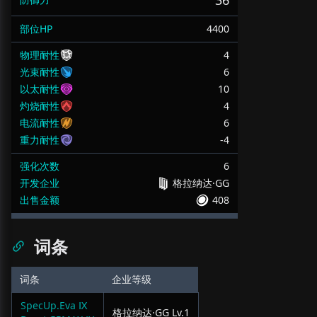
36
部位HP
4400
物理耐性
4
光束耐性
6
以太耐性
10
灼烧耐性
4
电流耐性
6
重力耐性
-4
强化次数
6
开发企业
格拉纳达·GG
出售金额
408
词条
词条
企业等级
SpecUp.Eva Ⅸ
格拉纳达·GG
Lv.
1