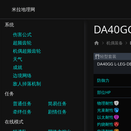
米拉地理网
系统
DA40GG
伤害公式
超频齿轮
机偶装备
机偶超频齿轮
轻型套装
天气
DA40GG L-LEG-D
成就
边境网络
防御力
敌人掉落机制
部位HP
任务
普通任务
简易任务
物理耐性
光束耐性
牵绊任务
剧情任务
以太耐性
在线模式
灼烧耐性