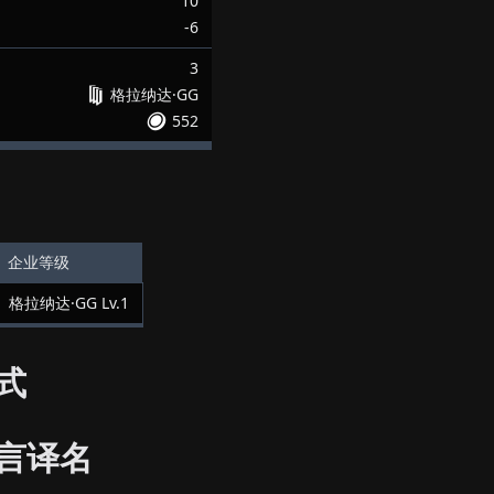
10
-6
3
格拉纳达·GG
552
企业等级
格拉纳达·GG
Lv.
1
式
言译名