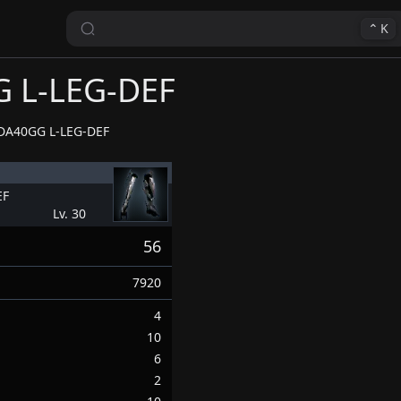
⌃
K
 L-LEG-DEF
DA40GG L-LEG-DEF
EF
Lv. 30
56
7920
4
10
6
2