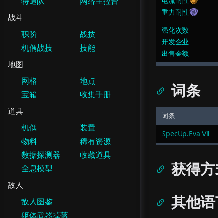
特遣队
网络主控台
电流耐性
重力耐性
战斗
强化次数
职阶
战技
开发企业
机偶战技
技能
出售金额
地图
网格
地点
词条
宝箱
收集手册
道具
词条
机偶
装置
SpecUp.Eva Ⅶ
物料
稀有资源
数据探测器
收藏道具
获得方
全息模型
敌人
其他语
敌人图鉴
躯体武器掉落