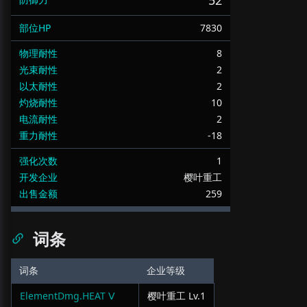
52
部位HP
7830
物理耐性
8
光束耐性
2
以太耐性
2
灼烧耐性
10
电流耐性
2
重力耐性
-18
强化次数
1
开发企业
樱叶重工
出售金额
259
词条
词条
企业等级
ElementDmg.HEAT Ⅴ
樱叶重工
Lv.
1