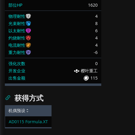
部位HP
1620
物理耐性
4
光束耐性
8
以太耐性
6
灼烧耐性
4
电流耐性
4
重力耐性
-6
强化次数
0
开发企业
樱叶重工
出售金额
115
获得方式
机偶预设
AD0115 Formula.XT