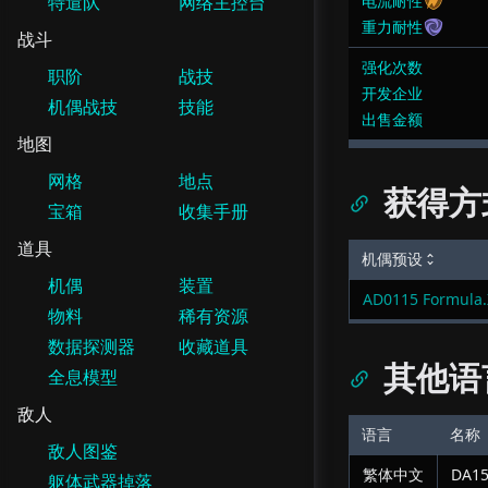
特遣队
网络主控台
电流耐性
重力耐性
战斗
强化次数
职阶
战技
开发企业
机偶战技
技能
出售金额
地图
网格
地点
获得方
宝箱
收集手册
道具
机偶预设
机偶
装置
AD0115 Formula.
物料
稀有资源
数据探测器
收藏道具
其他语
全息模型
敌人
语言
名称
敌人图鉴
繁体中文
DA15
躯体武器掉落