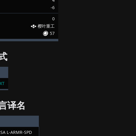
4
-6
0
樱叶重工
57
式
XT
言译名
SA L-ARMR-SPD