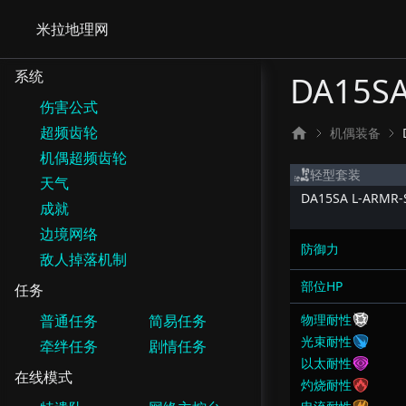
米拉地理网
系统
DA15SA
伤害公式
超频齿轮
机偶装备
机偶超频齿轮
轻型套装
天气
DA15SA L-ARMR-
成就
边境网络
防御力
敌人掉落机制
部位HP
任务
普通任务
简易任务
物理耐性
光束耐性
牵绊任务
剧情任务
以太耐性
在线模式
灼烧耐性