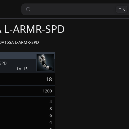
⌃
K
 L-ARMR-SPD
DA15SA L-ARMR-SPD
SPD
Lv. 15
18
1200
4
8
6
4