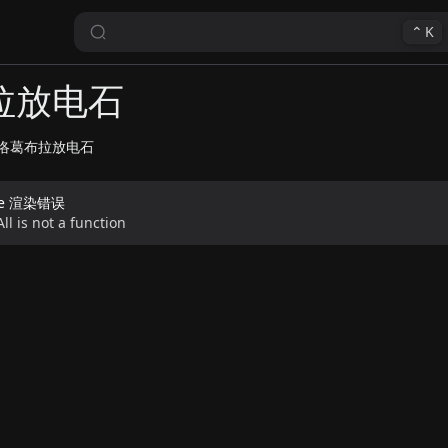
⌃
K
拉放电石
洛葛布拉放电石
de 渲染错误
ll is not a function