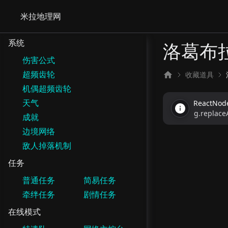
米拉地理网
系统
洛葛布
伤害公式
超频齿轮
收藏道具
机偶超频齿轮
天气
ReactNo
g.replaceA
成就
边境网络
敌人掉落机制
任务
普通任务
简易任务
牵绊任务
剧情任务
在线模式