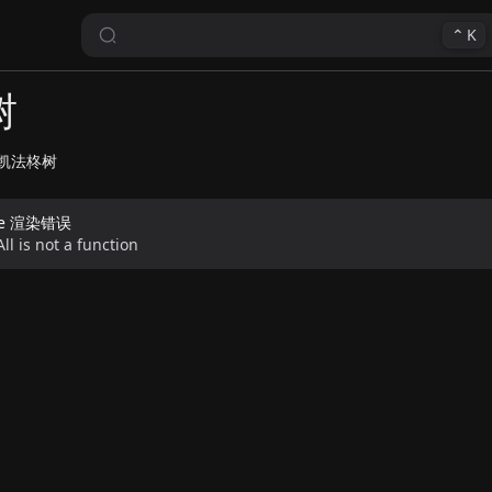
⌃
K
树
凯法柊树
de 渲染错误
ll is not a function