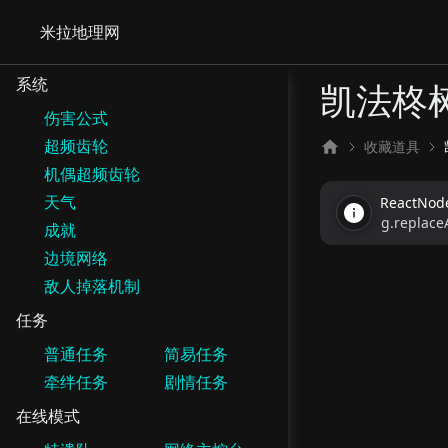
米拉地理网
系统
凯法柊
伤害公式
超频齿轮
收藏道具
机偶超频齿轮
天气
ReactNo
g.replaceA
成就
边境网络
敌人掉落机制
任务
普通任务
简易任务
牵绊任务
剧情任务
在线模式