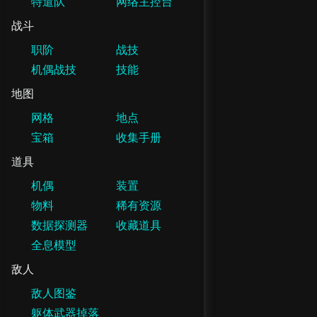
特遣队
网络主控台
战斗
职阶
战技
机偶战技
技能
地图
网格
地点
宝箱
收集手册
道具
机偶
装置
物料
稀有资源
数据探测器
收藏道具
全息模型
敌人
敌人图鉴
躯体武器掉落