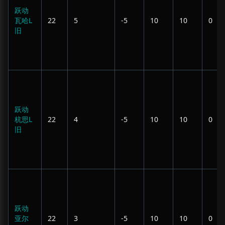
跃动
瓦哈L
22
5
-5
10
10
0
旧
跃动
杭思L
22
4
-5
10
10
0
旧
跃动
亚尔
22
3
-5
10
10
0