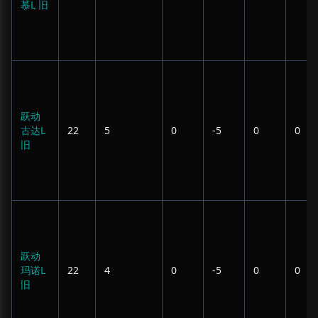
慕L 旧
跃动
古达L
22
5
0
-5
0
0
旧
跃动
玛诺L
22
4
0
-5
0
0
旧