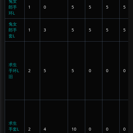
兔女
郎手
1
0
5
5
5
5
环L
兔女
郎手
1
3
5
5
5
5
套L
求生
手环L
2
5
5
0
0
0
旧
求生
手套L
2
4
10
0
0
0