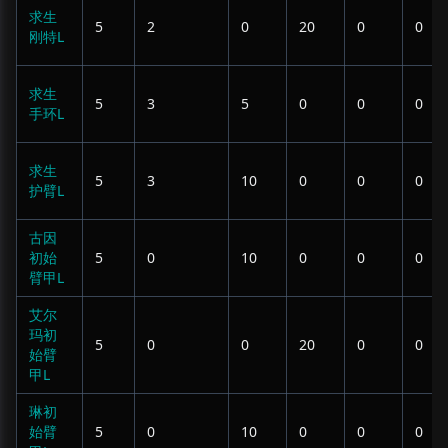
求生
5
2
0
20
0
0
刚特L
求生
5
3
5
0
0
0
手环L
求生
5
3
10
0
0
0
护臂L
古因
初始
5
0
10
0
0
0
臂甲L
艾尔
玛初
5
0
0
20
0
0
始臂
甲L
琳初
始臂
5
0
10
0
0
0