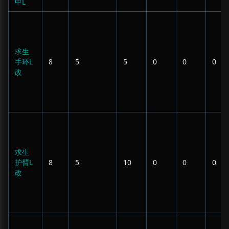
甲L
求生
手环L
8
5
5
0
0
0
改
求生
护臂L
8
5
10
0
0
0
改