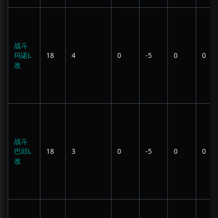
战斗
玛诺L
18
4
0
-5
0
0
改
战斗
巴邱L
18
3
0
-5
0
0
改