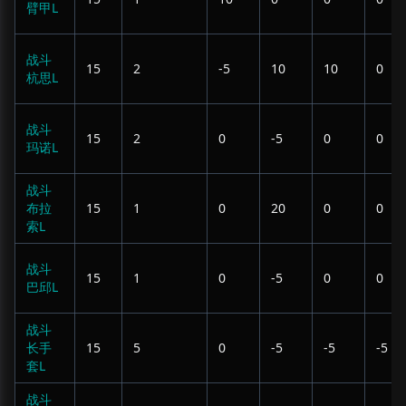
臂甲L
战斗
15
2
-5
10
10
0
杭思L
战斗
15
2
0
-5
0
0
玛诺L
战斗
布拉
15
1
0
20
0
0
索L
战斗
15
1
0
-5
0
0
巴邱L
战斗
长手
15
5
0
-5
-5
-5
套L
战斗