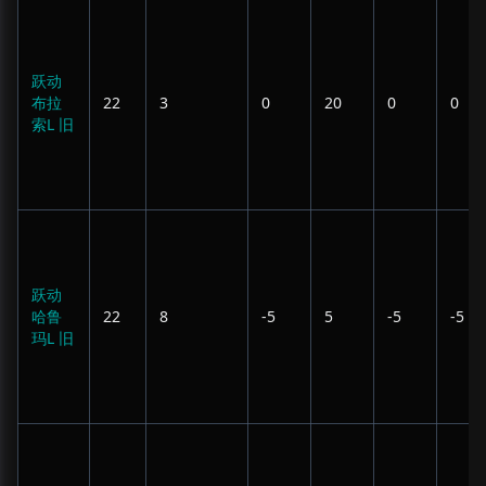
跃动
布拉
22
3
0
20
0
0
索L 旧
跃动
哈鲁
22
8
-5
5
-5
-5
玛L 旧