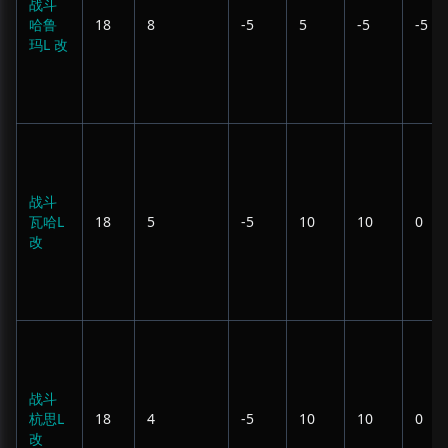
战斗
哈鲁
18
8
-5
5
-5
-5
玛L 改
战斗
瓦哈L
18
5
-5
10
10
0
改
战斗
杭思L
18
4
-5
10
10
0
改