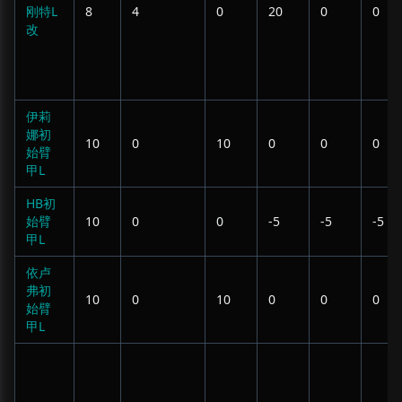
刚特L
8
4
0
20
0
0
改
伊莉
娜初
10
0
10
0
0
0
始臂
甲L
HB初
始臂
10
0
0
-5
-5
-5
甲L
依卢
弗初
10
0
10
0
0
0
始臂
甲L