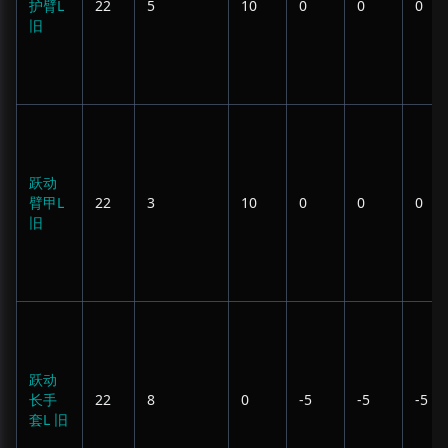
护臂L
22
5
10
0
0
0
旧
跃动
臂甲L
22
3
10
0
0
0
旧
跃动
长手
22
8
0
-5
-5
-5
套L 旧