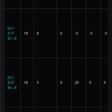
战斗
长手
18
8
0
-5
-5
-5
套L 改
战斗
盖得
18
5
0
20
0
0
雅L 改