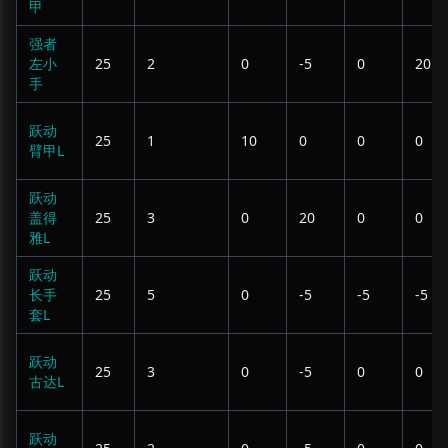
甲
强者
左小
25
2
0
-5
0
20
手
跃动
25
1
10
0
0
0
臂甲L
跃动
盖得
25
3
0
20
0
0
雅L
跃动
长手
25
5
0
-5
-5
-5
套L
跃动
25
3
0
-5
0
0
古达L
跃动