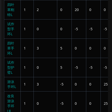
四叶
草刚
1
2
0
20
0
0
特L
试作
型手
1
0
0
-5
-5
-5
环L
四叶
草手
1
3
5
0
0
0
环L
试作
型护
1
0
5
-5
-5
-5
臂L
游泳
1
3
-5
0
0
25
手环L
改良
游泳
1
0
-5
0
0
25
手环
LⅡ