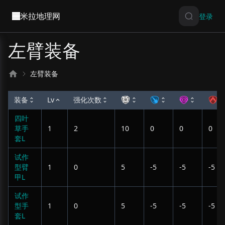
米拉地理网
登录
左臂装备
左臂装备
装备
Lv
强化次数
四叶
草手
1
2
10
0
0
0
套L
试作
型臂
1
0
5
-5
-5
-5
甲L
试作
型手
1
0
5
-5
-5
-5
套L