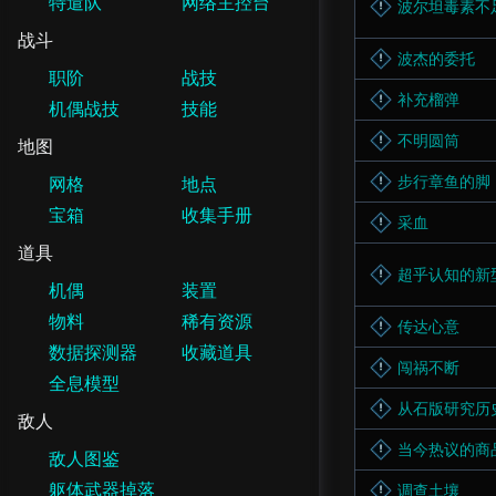
特遣队
网络主控台
波尔坦毒素不
战斗
波杰的委托
职阶
战技
补充榴弹
机偶战技
技能
不明圆筒
地图
步行章鱼的脚
网格
地点
宝箱
收集手册
采血
道具
超乎认知的新
机偶
装置
物料
稀有资源
传达心意
数据探测器
收藏道具
闯祸不断
全息模型
从石版研究历
敌人
当今热议的商
敌人图鉴
躯体武器掉落
调查土壤