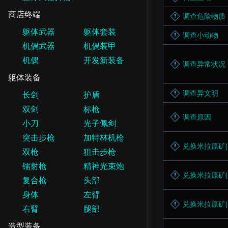
商店终端
调查危险物质
躯体武器
躯体套装
调查小动物
机偶武器
机偶装甲
机偶
开发新装备
调查异常状况
躯体装备
调查异文明
长剑
护盾
双剑
标枪
调查原因
小刀
光子佩剑
突击步枪
加特林机枪
兑换米拉原矿(2
双枪
狙击步枪
镭射枪
精神光束炮
兑换米拉原矿(2
复合枪
头部
身体
左臂
兑换米拉原矿(2
右臂
腿部
造型装备