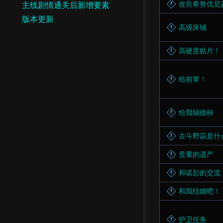
改良希努优尼
主线剧情通关后新增要素
版本更新
高级床铺
高硬度贴片！
给前辈！
给我锡德柿
古斗野蒜是什
贵重的遗产
和诺彭的交流
和我结婚吧！
护卫任务