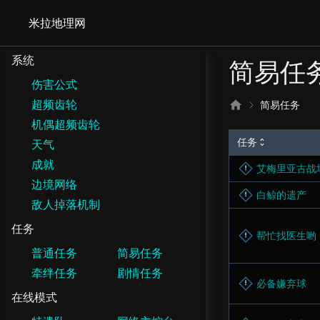
米拉地理网
系统
简易任
伤害公式
超频齿轮
简易任务
机偶超频齿轮
任务
天气
成就
艾梅里亚古战
边境网络
白鲸的遗产
敌人掉落机制
任务
帮忙找医生哟
普通任务
简易任务
牵绊任务
剧情任务
必备嫌弃球
在线模式