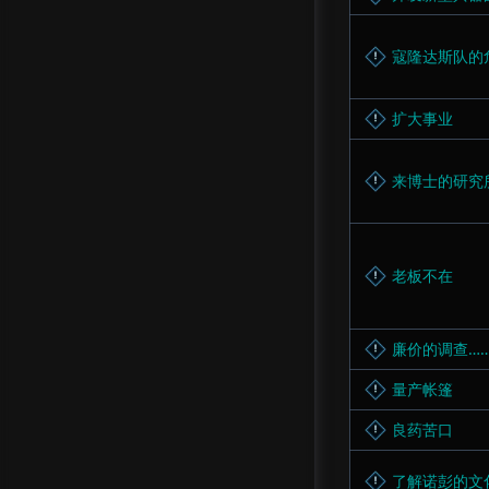
寇隆达斯队的
扩大事业
来博士的研究
老板不在
廉价的调查…
量产帐篷
良药苦口
了解诺彭的文