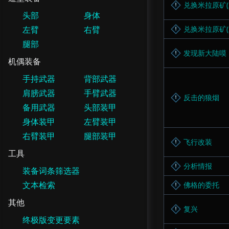
兑换米拉原矿(2
头部
身体
左臂
右臂
兑换米拉原矿(2
腿部
发现新大陆嗼
机偶装备
手持武器
背部武器
肩膀武器
手臂武器
反击的狼烟
备用武器
头部装甲
身体装甲
左臂装甲
右臂装甲
腿部装甲
飞行改装
工具
分析情报
装备词条筛选器
文本检索
佛格的委托
其他
复兴
终极版变更要素